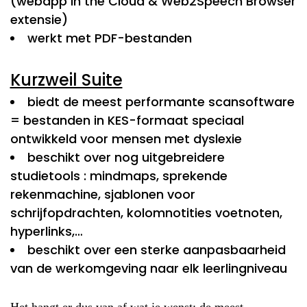
(webapp in the Cloud & Web2Speech Browser
extensie)
werkt met PDF-bestanden
Kurzweil Suite
biedt de meest performante scansoftware
= bestanden in KES-formaat speciaal
ontwikkeld voor mensen met dyslexie
beschikt over nog uitgebreidere
studietools : mindmaps, sprekende
rekenmachine, sjablonen voor
schrijfopdrachten, kolomnotities voetnoten,
hyperlinks,…
beschikt over een sterke aanpasbaarheid
van de werkomgeving naar elk leerlingniveau
Het hangt er dus van af wat je wenst: de meest